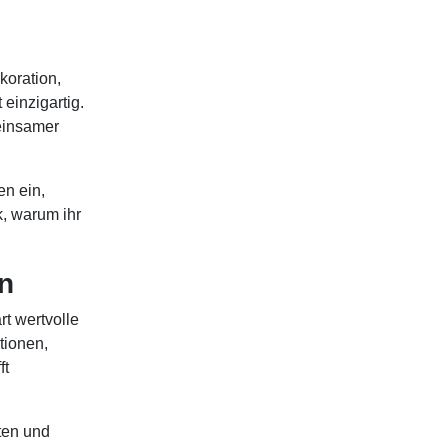
koration,
einzigartig.
einsamer
en ein,
, warum ihr
ln
rt wertvolle
tionen,
ft
sten und