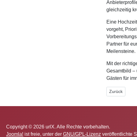
Anbieterprofil
gleichzeitig kr
Eine Hochzeit
vorgeht, Prior
Vorbereitungs
Partner für eu
Meilensteine.
Mit der richt
Gesamtbild – 
Gästen für im
Vorheriger Bei
Zurück
Copyright © 2026 urlX. Alle Rechte vorbehalten.
Joomla!
ist freie, unter der
GNU/GPL-Lizenz
veröffentlichte 