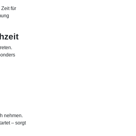
Zeit für
mmung
hzeit
reten.
onders
uch nehmen.
artet – sorgt