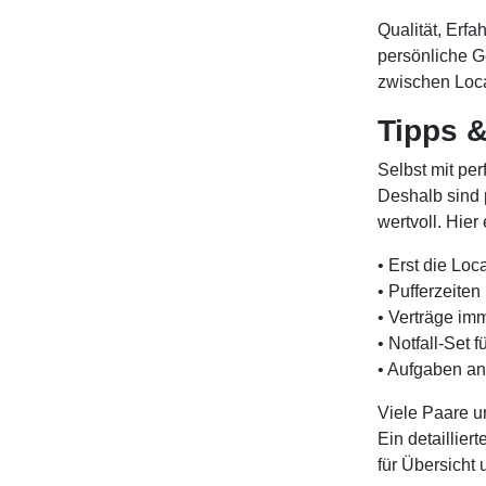
Qualität, Erf
persönliche G
zwischen Locat
Tipps &
Selbst mit pe
Deshalb sind 
wertvoll. Hie
• Erst die Lo
• Pufferzeite
• Verträge imm
• Notfall-Set 
• Aufgaben an
Viele Paare u
Ein detaillier
für Übersicht