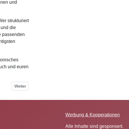
lanen und
r strukturiert
n und die
die passenden
htigsten
monisches
euch und euren
 Gesundheitsbereich
Nächster Beitrag: Cambridge Englisch Feriencamp in Wien –
Weiter
Werbung & Kooperationen
Alle Inhalte sind gesponsert.