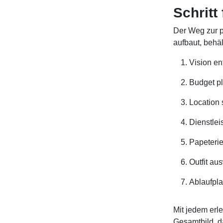
Schritt
Der Weg zur p
aufbaut, behäl
Vision en
Budget p
Location 
Dienstlei
Papeterie
Outfit au
Ablaufpla
Mit jedem erl
Gesamtbild, d