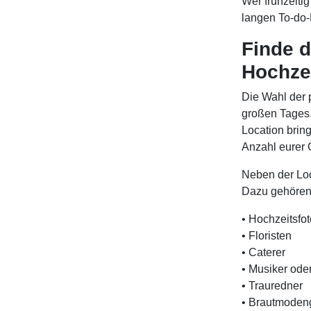
Wer frühzeitig
langen To-do-L
Finde d
Hochzei
Die Wahl der 
großen Tages. 
Location bring
Anzahl eurer 
Neben der Loca
Dazu gehören
• Hochzeitsfo
• Floristen
• Caterer
• Musiker ode
• Trauredner
• Brautmoden