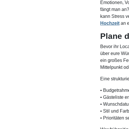
Emotionen, Vo
fängt man an? 
kann Stress v
Hochzeit
an e
Plane d
Bevor ihr Loca
über eure Wün
ein großes Fe
Mittelpunkt od
Eine struktur
• Budgetrahme
• Gästeliste er
• Wunschdatu
• Stil und Fa
• Prioritäten 