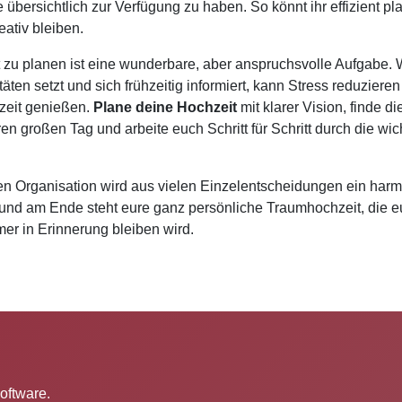
e übersichtlich zur Verfügung zu haben. So könnt ihr effizient p
eativ bleiben.
 zu planen ist eine wunderbare, aber anspruchsvolle Aufgabe. We
itäten setzt und sich frühzeitig informiert, kann Stress reduziere
zeit genießen.
Plane deine Hochzeit
mit klarer Vision, finde 
ren großen Tag und arbeite euch Schritt für Schritt durch die wic
igen Organisation wird aus vielen Einzelentscheidungen ein har
und am Ende steht eure ganz persönliche Traumhochzeit, die 
mer in Erinnerung bleiben wird.
trag: Trainerausbildung Fitness: Der Grundstein für deine Karriere im
Software.