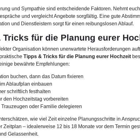
ahrung und Sympathie sind entscheidende Faktoren. Nehmt euch 
espräche und vergleicht Angebote sorgfältig. Eine gute Absti
ion und Dienstleistern sorgt für einen reibungslosen Ablauf.
 Tricks für die Planung eurer Hoc
rfekter Organisation können unerwartete Herausforderungen auft
praktische
Tipps & Tricks für die Planung eurer Hochzeit
bes
r einige bewährte Empfehlungen:
cation buchen, dann das Datum fixieren
n im Ablaufplan einbauen
er schriftlich festhalten
für den Hochzeitstag vorbereiten
 Trauzeugen oder Familie delegieren
nterschätzen, wie viel Zeit einzelne Planungsschritte in Anspr
ter Zeitplan – idealerweise 12 bis 18 Monate vor dem Termin gest
 und Gelassenheit.