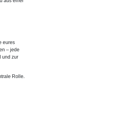
rd aus einer
e eures
en – jede
l und zur
trale Rolle.