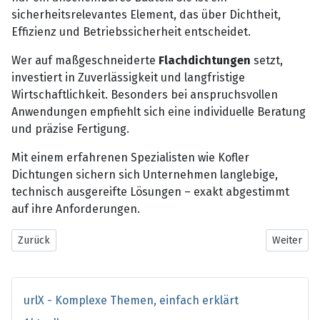
sicherheitsrelevantes Element, das über Dichtheit,
Effizienz und Betriebssicherheit entscheidet.
Wer auf maßgeschneiderte
Flachdichtungen
setzt,
investiert in Zuverlässigkeit und langfristige
Wirtschaftlichkeit. Besonders bei anspruchsvollen
Anwendungen empfiehlt sich eine individuelle Beratung
und präzise Fertigung.
Mit einem erfahrenen Spezialisten wie Kofler
Dichtungen sichern sich Unternehmen langlebige,
technisch ausgereifte Lösungen – exakt abgestimmt
auf ihre Anforderungen.
Vorheriger Beitrag: Neuromentaltraining als Holistic Mentaltrain
Nächster B
Zurück
Weiter
urlX - Komplexe Themen, einfach erklärt