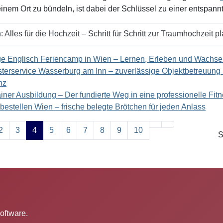
inem Ort zu bündeln, ist dabei der Schlüssel zu einer entspann
 Alles für die Hochzeit – Schritt für Schritt zur Traumhochzeit p
e Englisch Feriencamp in Wien – Lernen, Erleben und Wachs
erservice Wasserburg am Inn – zuverlässige Objektbetreuung m
nz
ainer Ausbildung – Der fundierte Weg in eine professionelle Fitn
bestellen Wien – frische belegte Brötchen für jeden Anlass
2
3
4
5
6
7
8
9
10
S
Software.