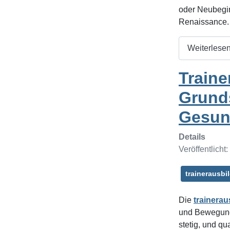
oder Neubegin
Renaissance. 
Weiterlesen
Traine
Grunds
Gesun
Details
Veröffentlicht
trainerausbi
Die
trainerau
und Bewegung
stetig, und qu