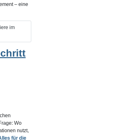
gement – eine
iere im
chritt
schen
 Frage: Wo
ationen nutzt,
Alles für die