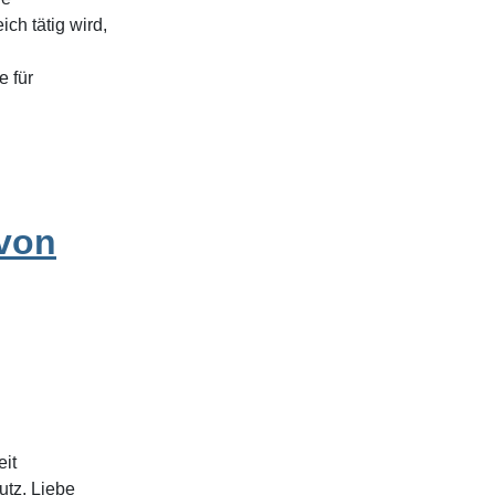
ch tätig wird,
e für
 von
eit
tz, Liebe